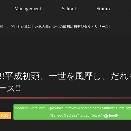
Management
School
Studio
世を風靡し、だれもが耳にしたあの曲が令和の最初に初デジタル・リリース‼
沸騰!!平成初頭、一世を風靡し、
ース‼
/home/muvgroup/muv.jp/public_html/wp-content/themes/muv/sns_btn_top
RSS
%3ffeed%3drss2" target="blank">
feedly