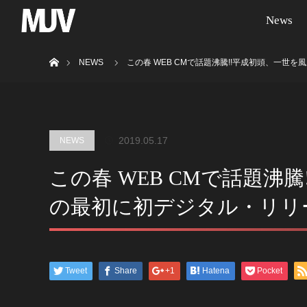
News
ホーム
NEWS
この春 WEB CMで話題沸騰!!平成初頭、一
2019.05.17
NEWS
この春 WEB CMで話題
の最初に初デジタル・リリ
Tweet
Share
+1
Hatena
Pocket