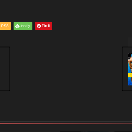
RSS
feedly
Pin it