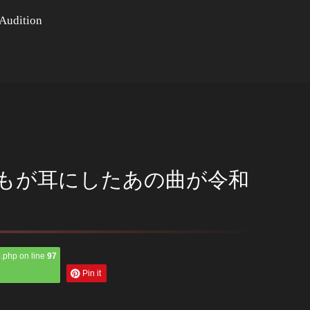
Audition
だれもが耳にしたあの曲が令和
.php on line
97
Pin it