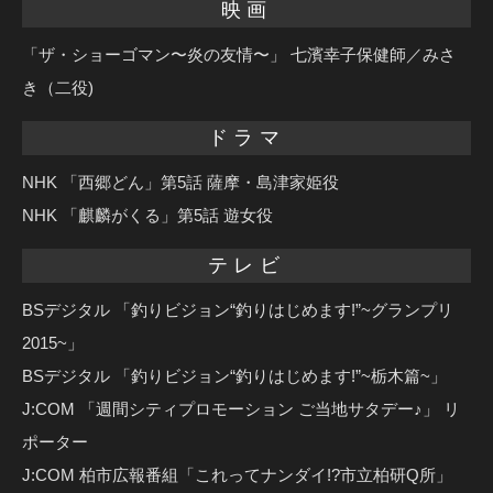
映画
「ザ・ショーゴマン〜炎の友情〜」 七濱幸子保健師／みさ
き（二役)
ドラマ
NHK 「西郷どん」第5話 薩摩・島津家姫役
NHK 「麒麟がくる」第5話 遊女役
テレビ
BSデジタル 「釣りビジョン“釣りはじめます!”~グランプリ
2015~」
BSデジタル 「釣りビジョン“釣りはじめます!”~栃木篇~」
J:COM 「週間シティプロモーション ご当地サタデー♪」 リ
ポーター
J:COM 柏市広報番組「これってナンダイ!?市立柏研Q所」