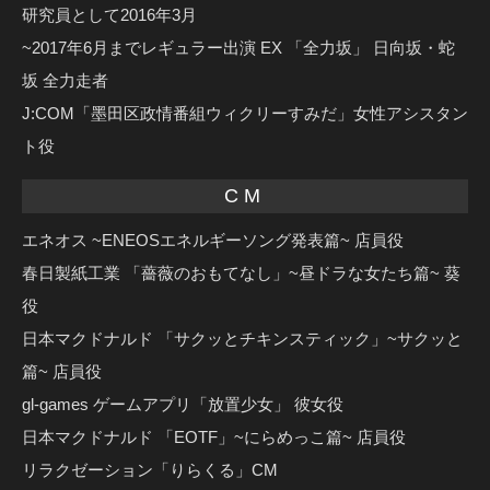
研究員として2016年3月
~2017年6月までレギュラー出演 EX 「全力坂」 日向坂・蛇
坂 全力走者
J:COM「墨田区政情番組ウィクリーすみだ」女性アシスタン
ト役
CM
エネオス ~ENEOSエネルギーソング発表篇~ 店員役
春日製紙工業 「薔薇のおもてなし」~昼ドラな女たち篇~ 葵
役
日本マクドナルド 「サクッとチキンスティック」~サクッと
篇~ 店員役
gl-games ゲームアプリ「放置少女」 彼女役
日本マクドナルド 「EOTF」~にらめっこ篇~ 店員役
リラクゼーション「りらくる」CM