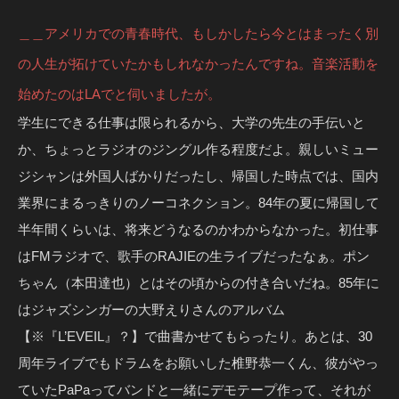
＿＿アメリカでの青春時代、もしかしたら今とはまったく別
の人生が拓けていたかもしれなかったんですね。音楽活動を
始めたのはLAでと伺いましたが。
学生にできる仕事は限られるから、大学の先生の手伝いと
か、ちょっとラジオのジングル作る程度だよ。親しいミュー
ジシャンは外国人ばかりだったし、帰国した時点では、国内
業界にまるっきりのノーコネクション。84年の夏に帰国して
半年間くらいは、将来どうなるのかわからなかった。初仕事
はFMラジオで、歌手のRAJIEの生ライブだったなぁ。ポン
ちゃん（本田達也）とはその頃からの付き合いだね。85年に
はジャズシンガーの大野えりさんのアルバム
【※『L’EVEIL』？】で曲書かせてもらったり。あとは、30
周年ライブでもドラムをお願いした椎野恭一くん、彼がやっ
ていたPaPaってバンドと一緒にデモテープ作って、それが