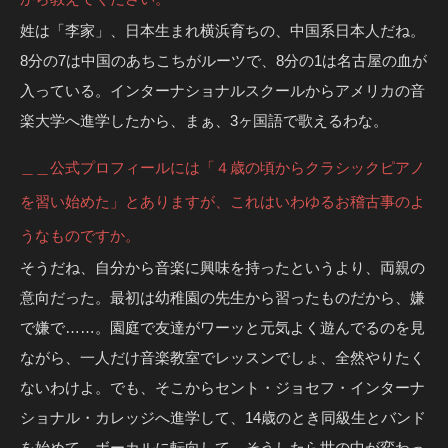
姓は「李家」、日本生まれ横浜育ちの、中国系日本人だね。
8分の7は中国のあちこちがルーツで、8分の1は名古屋の血が
入っている。インターナショナルスクールからアメリカの音
楽大学へ進学したから、まぁ、3ヶ国語で歌えるわな。
＿＿公式プロフィールには「４歳の頃からクラシックピアノ
を習い始めた」とありますが、これはいわゆるお稽古事のよ
うなものですか。
そうだね、自分から音楽に興味を持ったというより、両親の
意向だった。最初は幼稚園の先生から習ったものだから、嫌
で嫌で……。園庭で友達がワーッと元気よく遊んでるのを見
ながら、一人だけ音楽教室でレッスンでしょ、全然やりたく
ないわけよ。でも、そこからセント・ジョセフ・インターナ
ショナル・カレッジへ進学して、14歳のとき同級生とバンド
を始めて、ボーカルに転向して。そうしたら世の中が変わっ