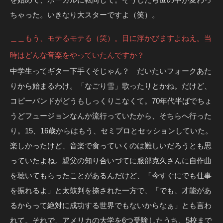
ちゃった。いきなり大スターですよ（笑）。
＿＿もう、モテるモテる（笑）。目に浮かびますよねえ。当
時はどんな音楽をやっていたんですか？
中学生ってギター下手くそじゃん？ だいたいフォークあた
りから始まるわけ。「なごり雪」歌ったりとかね。だけど、
コピーバンドがどうもしっくりこなくて。70年代半ばでちょ
うどフュージョンなんか流行っていたから、そちらへ行った
り。15、16歳からはもう、セミプロとセッションしていた。
楽しかったけど、音楽で食っていくのは難しいだろうとも思
っていたよね。親父の知り合いづてに服部克久さんに自作曲
を聴いてもらったことがあるんだけど、「今すぐにでも仕事
を振れるよ」と太鼓判を捺された一方で、「でも、才能があ
るからって絶対に成功する世界でもないからなぁ」とも言わ
れて。それで、アメリカの大学を6つ受験したうち、5校まで