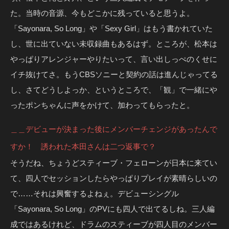
た。当時の音源、今もどこかに残っていると思うよ。
「Sayonara, So Long」や「Sexy Girl」はもう書かれていた
し、世に出ていない未収録曲もあるはず。ところが、松本は
やっぱりアレンジャーやりたいって、言い出しっぺのくせに
イチ抜けてさ。もうCBSソニーと契約の話は進んじゃってる
し、さてどうしよっか、というところで、「観」で一緒にや
ったポンちゃんに声をかけて、加わってもらったと。
＿＿デビューが決まった後にメンバーチェンジがあったんで
すか！ 誘われた本田さんは二つ返事で？
そうだね、ちょうどスティーブ・フェローンが日本に来てい
て、四人でセッションしたらやっぱりプレイが素晴らしいの
で……それは興奮するよねぇ。デビューシングル
「Sayonara, So Long」のPVにも四人で出てるしね。三人編
成ではあるけれど、ドラムのスティーブが四人目のメンバー