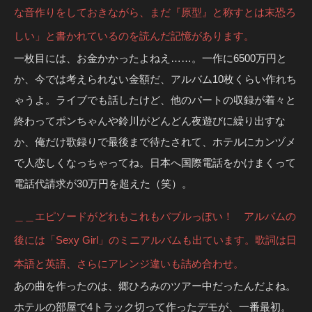
な音作りをしておきながら、まだ『原型』と称すとは末恐ろ
しい」と書かれているのを読んだ記憶があります。
一枚目には、お金かかったよねえ……。一作に6500万円と
か、今では考えられない金額だ、アルバム10枚くらい作れち
ゃうよ。ライブでも話したけど、他のパートの収録が着々と
終わってポンちゃんや鈴川がどんどん夜遊びに繰り出すな
か、俺だけ歌録りで最後まで待たされて、ホテルにカンヅメ
で人恋しくなっちゃってね。日本へ国際電話をかけまくって
電話代請求が30万円を超えた（笑）。
＿＿エピソードがどれもこれもバブルっぽい！ アルバムの
後には「Sexy Girl」のミニアルバムも出ています。歌詞は日
本語と英語、さらにアレンジ違いも詰め合わせ。
あの曲を作ったのは、郷ひろみのツアー中だったんだよね。
ホテルの部屋で4トラック切って作ったデモが、一番最初。