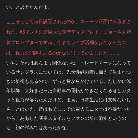
い、と思えたんだよ。
＿＿そうして当日設置されたのが、ステージ正面に床置きさ
れた、65インチの超巨大な薄型ディスプレイ。ジョーさん特
製プロンプターですね。今までライブ活動が少なかったの
は、視力の問題もあるのかなと思っていましたが……。
いや、それはあんまり関係ないね。トレードマークになって
いるサングラスについては、先天性緑内障に加えて生まれつ
きの斜視もあるので、ずっと昔からかけている。たしかに96
年以降、大好きだった自動車の運転ができなくなるほどガク
ッと視力が落ちたんだけど、まぁ、日常生活には支障ないし
さ。とはいえ、昔はあそこまでの巨大モニターは不要だった
から、ああした演奏スタイルをファンの前に晒すというの
も、初の試みではあったかな。