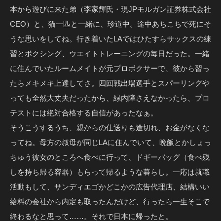
本から遊びに来た弟（李家輝氏・現JPモルガン証券株式会社
CEO）と、猫一匹と一緒に、珍道中。途中あちこちで死にそ
うな思いをしてね。行き着いたLAではひたすらサックスの練
習とボクシング、ウエイトトレーニングの毎日だった。一緒
に住んでいたルームメイトが元プロボクサーで、彼から習っ
たらメキメキ上達してさ。四回戦出場選手とスパーリングや
っても全然大丈夫だったから、緑内障さえなかったら、プロ
テストには絶対合格する自信があったなぁ。
そうこうするうち、親からの仕送りも途切れ、お金がなくな
ってね。母方の叔母が同じLAに住んでいて、晩飯とかしょっ
ちゅう彼女のところへ食べに行って、ドギーバッグ（食べ残
しを持ち帰る容器）もらって帰るような暮らし。一応は就職
活動もして、サンディエゴかどこかの広告代理店、結構いい
給料の会社から内定も取ったんだけど、行ったら一生そこで
終わるなと思って……。それで日本に帰ったと。