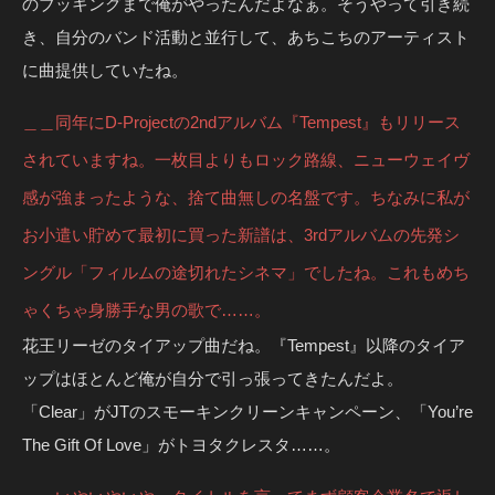
のブッキングまで俺がやったんだよなぁ。そうやって引き続
き、自分のバンド活動と並行して、あちこちのアーティスト
に曲提供していたね。
＿＿同年にD-Projectの2ndアルバム『Tempest』もリリース
されていますね。一枚目よりもロック路線、ニューウェイヴ
感が強まったような、捨て曲無しの名盤です。ちなみに私が
お小遣い貯めて最初に買った新譜は、3rdアルバムの先発シ
ングル「フィルムの途切れたシネマ」でしたね。これもめち
ゃくちゃ身勝手な男の歌で……。
花王リーゼのタイアップ曲だね。『Tempest』以降のタイア
ップはほとんど俺が自分で引っ張ってきたんだよ。
「Clear」がJTのスモーキンクリーンキャンペーン、「You’re
The Gift Of Love」がトヨタクレスタ……。