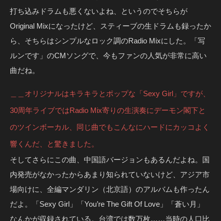
打ち込みドラムも悪くないよね、というのでそちらが
Original Mixになったけど、スティーブの生ドラムも録ったか
ら、そちらはシンプルなロック調のRadio Mixにした。「写
ルンです」のCMソングで、今もファンの人気が非常に高い
曲だね。
＿＿オリジナルはキラキラとポップな「Sexy Girl」ですが、
30周年ライブではRadio Mix寄りの生演奏にデーモン閣下と
のツインボーカル、同じ曲でもこんなにハードにカッコよく
響くんだ、と驚きました。
そしてさらにこの曲、中国語バージョンもあるんだよね。国
内発売がなかったからあまり知られていないけど、アジア市
場向けに、全編マンダリン（北京語）のアルバムも作ったん
だよ。「Sexy Girl」「You’re The Gift Of Love」「蒼い月」
なんかが収録されている。台湾では数万枚……当時の人口比