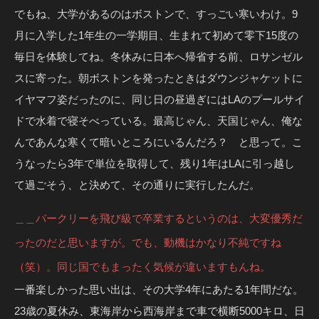
でもね、大学があるのはボストンで、すっごい寒いわけ。9
月に入学した1年生の一学期目、生まれて初めて零下15度の
毎日を体験してね。冬休みに日本へ帰省する前、ロサンゼル
スに寄った。朝ボストンを発ったときはダウンジャケットに
イヤマフ姿だったのに、同じ日の昼過ぎにはLAのプールサイ
ドで水着で寝そべっている。最高じゃん、天国じゃん、俺な
んであんな寒くて暗いところにいるんだろ？ と思って。こ
うなったら3年で単位を取得して、残り1年はLAに引っ越し
て過ごそう、と決めて、その通りに実行したんだ。
＿＿バークリーを飛び級で卒業するというのは、大変優秀だ
ったのだと思いますが。でも、動機はかなり不純ですね
（笑）。同じ国でもまったく気候が違いますもんね。
一番楽しかった思い出は、その大学4年にあたる1年間だな。
23歳の夏休み、東海岸から西海岸まで車で横断5000キロ、日