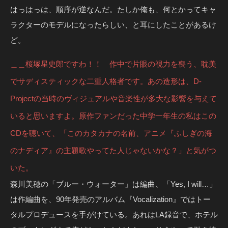
はっはっは、順序が逆なんだ。たしか俺も、何とかってキャ
ラクターのモデルになったらしい、と耳にしたことがあるけ
ど。
＿＿桜塚星史郎ですわ！！ 作中で片眼の視力を喪う、耽美
でサディスティックな二重人格者です。あの造形は、D-
Projectの当時のヴィジュアルや音楽性が多大な影響を与えて
いると思いますよ。原作ファンだった中学一年生の私はこの
CDを聴いて、「このカタカナの名前、アニメ『ふしぎの海
のナディア』の主題歌やってた人じゃないかな？」と気がつ
いた。
森川美穂の「ブルー・ウォーター」は編曲、「Yes, I will…」
は作編曲を、90年発売のアルバム『Vocalization』ではトー
タルプロデュースを手がけている。あれはLA録音で、ホテル