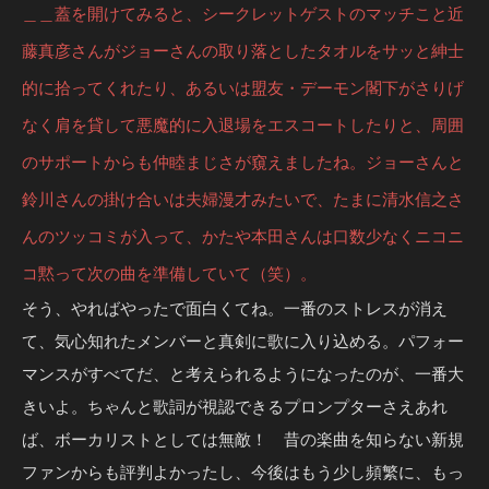
＿＿蓋を開けてみると、シークレットゲストのマッチこと近
藤真彦さんがジョーさんの取り落としたタオルをサッと紳士
的に拾ってくれたり、あるいは盟友・デーモン閣下がさりげ
なく肩を貸して悪魔的に入退場をエスコートしたりと、周囲
のサポートからも仲睦まじさが窺えましたね。ジョーさんと
鈴川さんの掛け合いは夫婦漫才みたいで、たまに清水信之さ
んのツッコミが入って、かたや本田さんは口数少なくニコニ
コ黙って次の曲を準備していて（笑）。
そう、やればやったで面白くてね。一番のストレスが消え
て、気心知れたメンバーと真剣に歌に入り込める。パフォー
マンスがすべてだ、と考えられるようになったのが、一番大
きいよ。ちゃんと歌詞が視認できるプロンプターさえあれ
ば、ボーカリストとしては無敵！ 昔の楽曲を知らない新規
ファンからも評判よかったし、今後はもう少し頻繁に、もっ