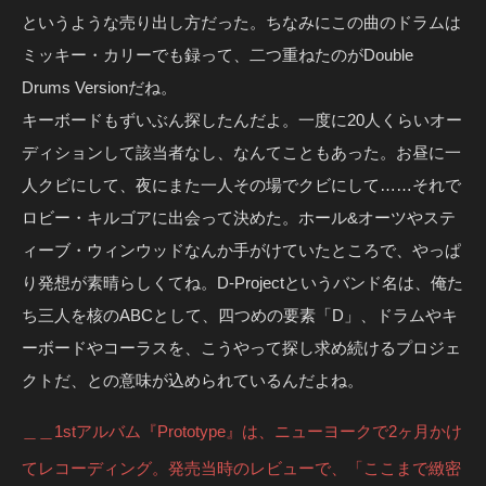
というような売り出し方だった。ちなみにこの曲のドラムは
ミッキー・カリーでも録って、二つ重ねたのがDouble
Drums Versionだね。
キーボードもずいぶん探したんだよ。一度に20人くらいオー
ディションして該当者なし、なんてこともあった。お昼に一
人クビにして、夜にまた一人その場でクビにして……それで
ロビー・キルゴアに出会って決めた。ホール&オーツやステ
ィーブ・ウィンウッドなんか手がけていたところで、やっぱ
り発想が素晴らしくてね。D-Projectというバンド名は、俺た
ち三人を核のABCとして、四つめの要素「D」、ドラムやキ
ーボードやコーラスを、こうやって探し求め続けるプロジェ
クトだ、との意味が込められているんだよね。
＿＿1stアルバム『Prototype』は、ニューヨークで2ヶ月かけ
てレコーディング。発売当時のレビューで、「ここまで緻密