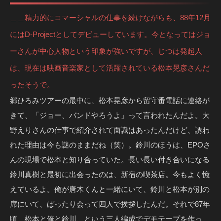
＿＿精力的にコマーシャルの仕事を続けながらも、88年12月
にはD-Projectとしてデビューしています。今となってはジョ
ーさんが中心人物という印象が強いですが、じつは発起人
は、現在は映画音楽家として活躍されている松本晃彦さんだ
ったそうで。
郷ひろみツアーの最中に、松本晃彦から留守番電話に連絡が
きて、「ジョー、バンドやろうよ」って言われたんだよ。大
野えりさんの仕事で紹介されて面識はあったんだけど、誘わ
れた理由は今も謎のままだね（笑）。鈴川のほうは、EPOさ
んの現場で松本と知り合っていた。長い長い付き合いになる
鈴川真樹と最初に出会ったのは、新宿の喫茶店。今もよく憶
えているよ。俺が唐木くんと一緒にいて、鈴川と松本が別の
席にいて、ばったり会って四人で挨拶したんだ。それで87年
頃、松本と俺と鈴川、という三人編成でデモテープを作っ