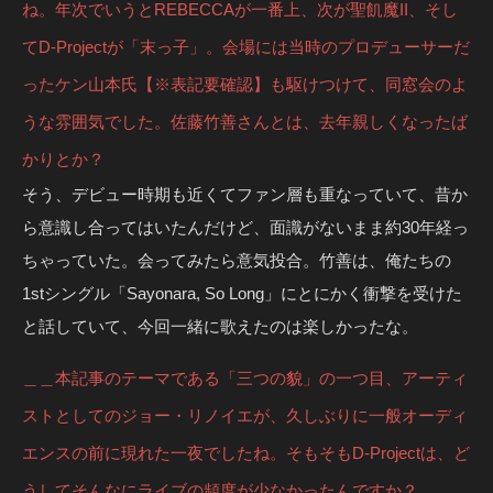
ね。年次でいうとREBECCAが一番上、次が聖飢魔II、そし
てD-Projectが「末っ子」。会場には当時のプロデューサーだ
ったケン山本氏【※表記要確認】も駆けつけて、同窓会のよ
うな雰囲気でした。佐藤竹善さんとは、去年親しくなったば
かりとか？
そう、デビュー時期も近くてファン層も重なっていて、昔か
ら意識し合ってはいたんだけど、面識がないまま約30年経っ
ちゃっていた。会ってみたら意気投合。竹善は、俺たちの
1stシングル「Sayonara, So Long」にとにかく衝撃を受けた
と話していて、今回一緒に歌えたのは楽しかったな。
＿＿本記事のテーマである「三つの貌」の一つ目、アーティ
ストとしてのジョー・リノイエが、久しぶりに一般オーディ
エンスの前に現れた一夜でしたね。そもそもD-Projectは、ど
うしてそんなにライブの頻度が少なかったんですか？