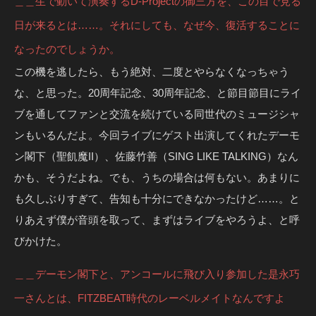
＿＿生で動いて演奏するD-Projectの御三方を、この目で見る
日が来るとは……。それにしても、なぜ今、復活することに
なったのでしょうか。
この機を逃したら、もう絶対、二度とやらなくなっちゃう
な、と思った。20周年記念、30周年記念、と節目節目にライ
ブを通してファンと交流を続けている同世代のミュージシャ
ンもいるんだよ。今回ライブにゲスト出演してくれたデーモ
ン閣下（聖飢魔II）、佐藤竹善（SING LIKE TALKING）なん
かも、そうだよね。でも、うちの場合は何もない。あまりに
も久しぶりすぎて、告知も十分にできなかったけど……。と
りあえず僕が音頭を取って、まずはライブをやろうよ、と呼
びかけた。
＿＿デーモン閣下と、アンコールに飛び入り参加した是永巧
一さんとは、FITZBEAT時代のレーベルメイトなんですよ