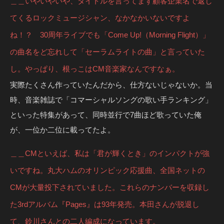
＿＿いやいやいや、タイトルを言ってまず顧客企業名で返し
てくるロックミュージシャン、なかなかいないですよ
ね！？ 30周年ライブでも「Come Up!（Morning Flight）」
の曲名をど忘れして「セーラムライトの曲」と言っていた
し。やっぱり、根っこはCM音楽家なんですなぁ。
実際たくさん作っていたんだから、仕方ないじゃないか。当
時、音楽雑誌で「コマーシャルソングの歌い手ランキング」
といった特集があって、同時並行で7曲ほど歌っていた俺
が、一位か二位に載ってたよ。
＿＿CMといえば、私は「君が輝くとき」のインパクトが強
いですね。丸大ハムのオリンピック応援曲、全国ネットの
CMが大量投下されていました。これらのナンバーを収録し
た3rdアルバム『Pages』は93年発売。本田さんが脱退し
て、鈴川さんとの二人編成になっています。