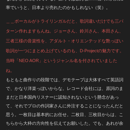
率でいうと、日本より売れたのかもしれない（笑）。
＿＿ボーカルがトライリンガルだと、歌詞違いだけでも三パ
ターン作れますもんね。ジョーさん、鈴川さん、本田さん、
三者三様の音楽性を、アダルト・オリエンテッドな艶っぽい
歌詞が一つにまとめ上げているのも、D-Projectの魅力です。
当時「NEO AOR」というジャンル名を付されていました
ね。
もともと曲作りの段階では、デモテープは大体すべて英語詞
で、かなり洋楽っぽいからな。レコード会社には、原詞のま
まだと日本国内リスナーに認知されないという懸念があっ
て、それでプロの作詞家さんに外注することになったんだと
思う。一枚目は基本的にお任せ。二枚目、三枚目からは、こ
ちらから大枠の方向性を伝えてお願いした。でも、あれが余