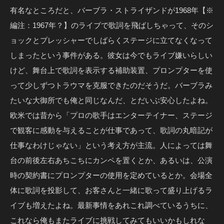
有名なところだと、バーブラ・ストライザンドが1968年【※
編注：1967年？】のライブで歌詞を飛ばしちゃって、そのシ
ョックとプレッシャーでしばらくステージに立てなくなって
しまったという事件がある。彼女は今でもライブ嫌いらしい
けど、舞台上で歌詞を表示する補助装置、プロンプターを使
って少しずつトラウマを克服できたのだそうだ。バーブラみ
たいな大御所でも俺と同じなんだ、とだいぶ安心したよね。
欧米では昔から「プロの歌手はエンターテイナー、ステージ
で観客に感動を与えることが仕事であって、歌詞の丸暗記が
仕事なわけじゃない」という考え方が主流。人によっては舞
台の前後左右あちこちにカンペを置くとか、あるいは、公演
時の契約書にプロンプターの使用を定めているとか。会場全
体に歌詞を投影して、お客さんと一緒に歌って盛り上げるラ
イブも増えたよね。最新事情をあれこれ調べているうちに、
これなら俺もまたライブに挑戦してみてもいいかもしれな