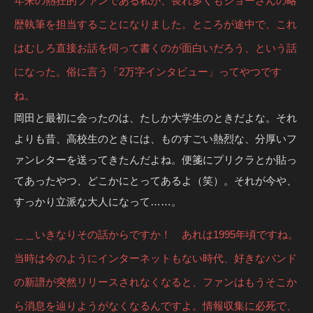
年来の熱狂的ファンである私が、畏れ多くもジョーさんの略
歴執筆を担当することになりました。ところが途中で、これ
はむしろ直接お話を伺って書くのが面白いだろう、という話
になった。俗に言う「2万字インタビュー」ってやつです
ね。
岡田と最初に会ったのは、たしか大学生のときだよな。それ
よりも昔、高校生のときには、ものすごい熱烈な、分厚いフ
ァンレターを送ってきたんだよね。便箋にプリクラとか貼っ
てあったやつ、どこかにとってあるよ（笑）。それが今や、
すっかり立派な大人になって……。
＿＿いきなりその話からですか！ あれは1995年頃ですね。
当時は今のようにインターネットもない時代、好きなバンド
の新譜が突然リリースされなくなると、ファンはもうそこか
ら消息を辿りようがなくなるんですよ。情報収集に必死で、