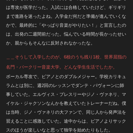
は専攻が医学だった。入試には合格していたけど、ギリギリ
まで進路を迷ったよね。入学金だ何だと準備が進んでいくな
かで、最終的に「やっぱり音楽がやりたい！」と宣言したの
は、出発の二週間前だった。悩んでいる時間が長かったせい
か、親からもそんなに反対されなかったな。
＿＿そうして入学したのが、6校のうち残り1校、世界屈指の
名門・バークリー音楽大学。どんな学生生活でしたか。
ボーカル専攻で、ピアノとのダブルメジャー。学校カリキュ
ラムとは別に、週2回のレッスンでダンテ・パヴォーンに師
事していた。エルヴィス・プレスリーやジノ・ヴァネリ、マ
イケル・ジャクソンなんかを教えていたトレーナーだね。僕
は当時、ジノ・ヴァネリの大ファンで、同じ人から発声法を
習えることに感激していた。途中からは、ピアノよりサック
スのほうが楽しいなと思って独学を始めたりもした。