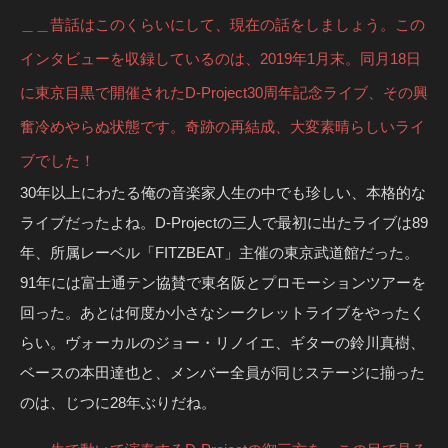
＿＿昔話はこのくらいにして、現在の話をしましょう。この
インタビューを収録しているのは、2019年1月末。同月18日
に東京目黒で開催されたD-Project30周年記念ライブ、その興
奮冷めやらぬ状態です。奇跡の再結成、大変素晴らしいライ
ブでした！
30年以上にわたる俺の音楽家人生の中でも珍しい、本格的な
ライブだったよね。D-Projectの三人で最初に出たライブは89
年、所属レーベル「FITZBEAT」主催の東京武道館だった。
91年には富士通テン協賛で東名阪とプロモーションツアーを
回った。あとは何度か小さなシークレットライブをやったく
らい。ヴォーカルのジョー・リノイエ、ギターの鈴川真樹、
ベースの本田達也と、メンバー全員が同じステージに揃った
のは、じつに28年ぶりだね。