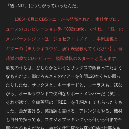
「観UNIT」につながっていったんだ。
＿＿1985年6月にCBSソニーから発売された、南佳孝プロデ
ュースのコンピレーション盤『882studio』ですね。「観」の
メンバークレジットは、ジョセフ・リノイエ、本田達也と、
ギターの【※カラキユウジ、漢字表記教えてください】。当
時満24歳でCDデビュー、順風満帆のスタートと見えます。
最初のうちは、どちらかというとサックスで飯食ってたよう
なもんだよ。郷ひろみさんのツアーを年間120本くらい回っ
たりしたね。サックスと、キーボードと、コーラスも。我な
がら、オールラウンドで便利なサポートメンバーだ（笑）。
それが縁で、全編英語の「REE」を作詞させてもらったりも
した。曲が書ける、英語詞も書ける、アレンジもやる、機材
も自分で持ってる、スタジオブッキングから何から何まで全
部できるもんだから、やがて代理店から直でCMの仕事をも