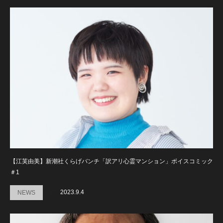
【江芙由美】新潮社くらげバンチ「訳アリ心霊マンション」ボイスコミック
＃1
2023.9.4
NEWS