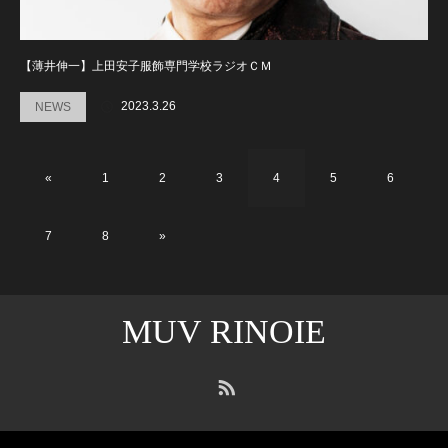
【薄井伸一】上田安子服飾専門学校ラジオＣＭ
2023.3.26
NEWS
«
1
2
3
4
5
6
7
8
»
MUV RINOIE
RSS