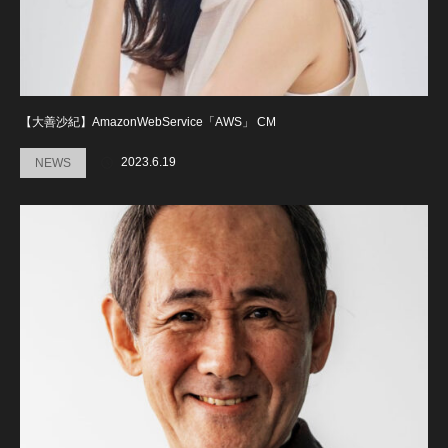
【大善沙紀】AmazonWebService「AWS」 CM
2023.6.19
NEWS