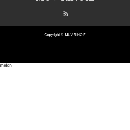
RSS
Copyright ©
MUV RINOIE
melon