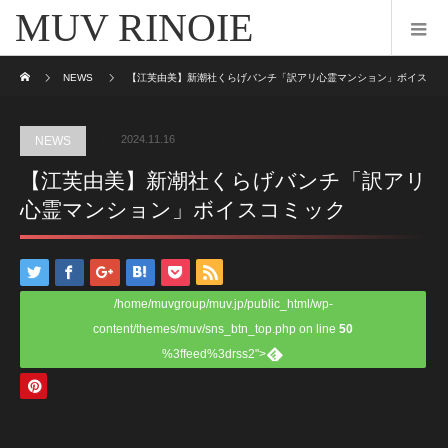
MUV RINOIE
ホーム
NEWS
【江芙由美】新潮社くらげバンチ「訳アリ心霊マンション」ボイス
コミック
2024.11.16
NEWS
【江芙由美】新潮社くらげバンチ「訳アリ
心霊マンション」ボイスコミック
/home/muvgroup/muv.jp/public_html/wp-
content/themes/muv/sns_btn_top.php on line
50
%3ffeed%3drss2">