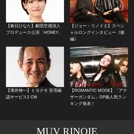
【春日ひなた】劇団空感演人
【ジョー・リノイエ】スペシ
プロデュース公演「HONEY」
ャルロングインタビュー《後
編》
【薄井伸一】トヨクモ 安否確
【ROMANTIC MODE】「アナ
認サービス2 CM
ザーガンダム」OP曲人気ラン
キング発表！
MUV RINOIE