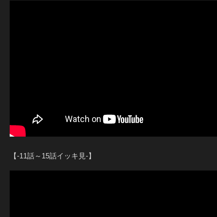
【-11話～15話イッキ見-】