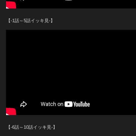
【-1話～5話イッキ見-】
【-6話～10話イッキ見-】