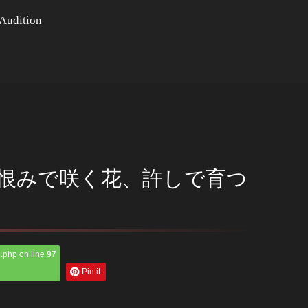
Audition
恨みで咲く花、許しで育つ
.php on line
97
Pin it