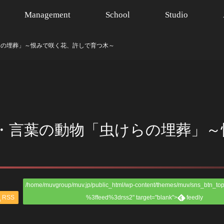
Management
School
Studio
らの埋葬」～恨みで咲く花、許しで育つ木～
・言葉の動物「虫けらの埋葬」～
/home/muvgroup/muv.jp/public_html/wp-content/themes/muv/sns_btn_top
RSS
%3ffeed%3drss2" target="blank">
feedly