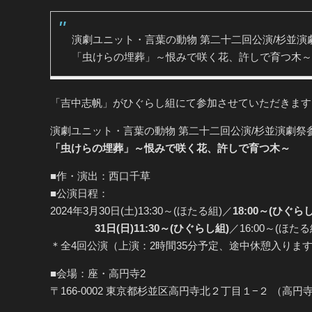
演劇ユニット・言葉の動物 第二十二回公演/杉並演
「虫けらの埋葬」～恨みで咲く花、許しで育つ木～
「吉中志帆」がひぐらし組にて参加させていただきます
演劇ユニット・言葉の動物 第二十二回公演/杉並演劇祭
「虫けらの埋葬」～恨みで咲く花、許しで育つ木～
■作・演出：西口千草
■公演日程：
2024年3月30日(土)13:30～(ほたる組)／
18:00～(ひぐら
31日(日)11:30～(ひぐらし組)
／16:00～(ほたる
＊全4回公演（上演：2時間35分予定、途中休憩入りま
■会場：座・高円寺2
〒166-0002 東京都杉並区高円寺北２丁目１−２ （高円