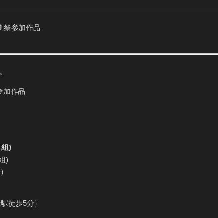
劇祭参加作品
。
参加作品
し組)
組)
す）
寺駅徒歩5分）