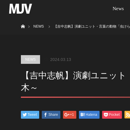
News
ホーム
NEWS
【吉中志帆】演劇ユニット・言葉の動物「虫け
2024.03.13
NEWS
【吉中志帆】演劇ユニット
木～
Tweet
Share
+1
Hatena
Pocket