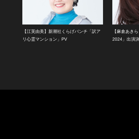
【江芙由美】新潮社くらげバンチ「訳ア
【麻倉あきら】「
リ心霊マンション」PV
2024」出