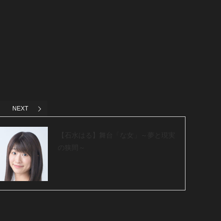
NEXT
【石水はる】舞台「な女」～夢と現実
の狭間～