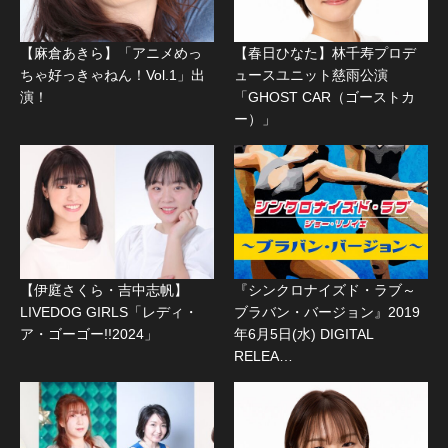
【麻倉あきら】「アニメめっ
【春日ひなた】林千寿プロデ
ちゃ好っきゃねん！Vol.1」出
ュースユニット慈雨公演
演！
「GHOST CAR（ゴーストカ
ー）」
【伊庭さくら・吉中志帆】
『シンクロナイズド・ラブ～
LIVEDOG GIRLS「レディ・
ブラバン・バージョン』2019
ア・ゴーゴー!!2024」
年6月5日(水) DIGITAL
RELEA…