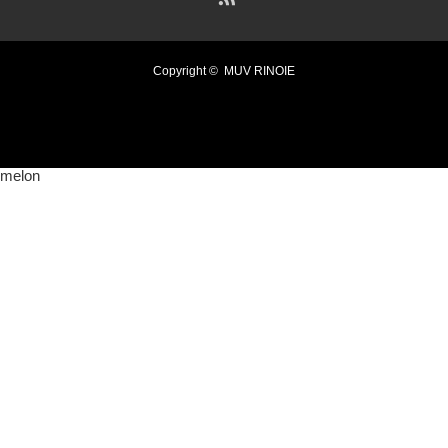
Copyright ©
MUV RINOIE
melon