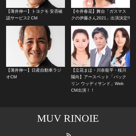
【薄井伸一】トヨクモ 安否確
【今井春花】舞台「ガスマス
認サービス2 CM
クの伊藤さん2021」出演決定!!
【薄井伸一】日産自動車ラジ
【立花まほ・川奈龍平・桜川
オCM
陽向】アースペット「パック
リン ウッディサンド」Web
CM出演！！
MUV RINOIE
RSS