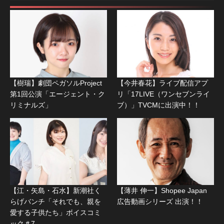
【樹瑞】劇団ペガソルProject
【今井春花】ライブ配信アプ
第1回公演「エージェント・ク
リ「17LIVE（ワンセブンライ
リミナルズ」
ブ）」TVCMに出演中！！
【江・矢島・石水】新潮社く
【薄井 伸一】Shopee Japan
らげバンチ「それでも、親を
広告動画シリーズ 出演！！
愛する子供たち」ボイスコミ
ック＃7