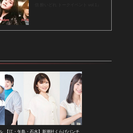
信 酔いどれ トークイベント vol.1』
ル
【江・矢島・石水】新潮社くらげバンチ