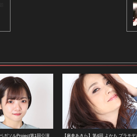
主題
ガソルProject第1回公演
【麻倉あきら】第4回 よかも プラモデ