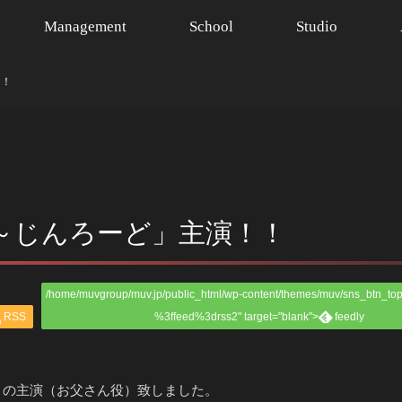
Management
School
Studio
！！
～じんろーど」主演！！
/home/muvgroup/muv.jp/public_html/wp-content/themes/muv/sns_btn_top
RSS
%3ffeed%3drss2" target="blank">
feedly
」の主演（お父さん役）致しました。