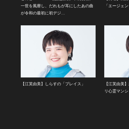
一世を風靡し、だれもが耳にしたあの曲
「エージェン
が令和の最初に初デジ…
【江芙由美】しらすの「プレイス」
【江芙由美】
リ心霊マンシ