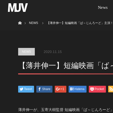
News
ホーム
NEWS
【薄井伸一】短編映画「ば～じんろーど」主演
2020.11.15
NEWS
【薄井伸一】短編映画「ば
Tweet
Share
+1
Hatena
Pocket
薄井伸一が、玉寄大樹監督 短編映画「ば～じんろーど