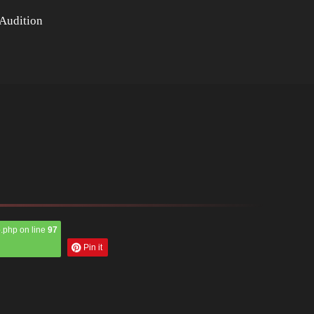
Audition
.php on line
97
Pin it