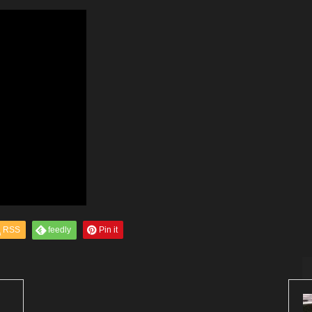
RSS
feedly
Pin it