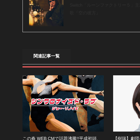
Switch「ルーンファクトリー５」
歌『空の彼方』
関連記事一覧
この春 WEB CMで話題沸騰!!平成初頭、
【樹瑞】劇団ペ