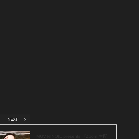
NEXT
MUV RINOIE presents 『Zoom 生配