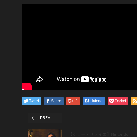
Tweet
Share
+1
Hatena
Pocket
PREV
【ジョー・リノイエ】Nintendo