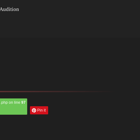
Audition
.php on line
97
Pin it