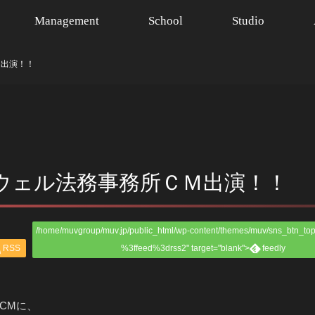
Management
School
Studio
Ｍ出演！！
ウェル法務事務所ＣＭ出演！！
/home/muvgroup/muv.jp/public_html/wp-content/themes/muv/sns_btn_top
RSS
%3ffeed%3drss2" target="blank">
feedly
CMに、