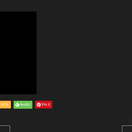
RSS
feedly
Pin it