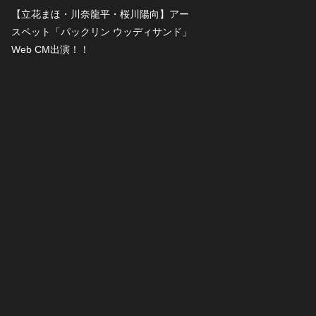
」
【立花まほ・川奈龍平・桜川陽向】アー
スペット「パックリン ウッディサンド」
Web CM出演！！