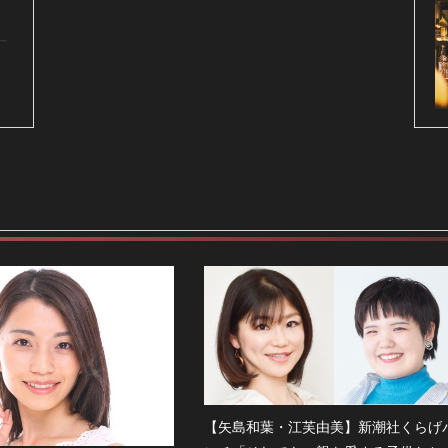
ー
【矢島和葉・江芙由美】新潮社くらげ