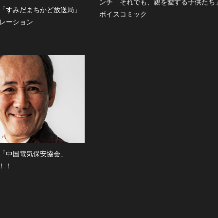
ンチ「それでも、親を愛する子供たち
「すみだまちかど放送局」
ボイスコミック
レーション
「中国電気保安協会」
！！