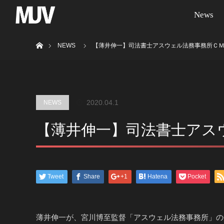
News
ホーム
NEWS
【薄井伸一】司法書士アスウェル法務事務所Ｃ
2020.04.1
NEWS
【薄井伸一】司法書士アス
Tweet
Share
+1
Hatena
Pocket
薄井伸一が、宮川博至監督「アスウェル法務事務所」の