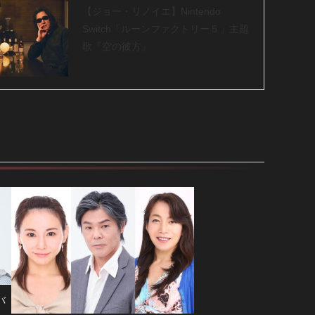
【ジョー・リノイエ】Nintendo
Switch「ルーンファクトリー５」主題
歌『空の彼方』
バ