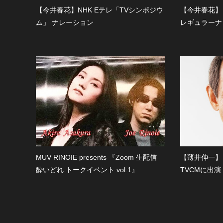
【今井春花】NHK Eテレ「TVシンポジウ
【今井春花】
ム」 ナレーション
レギュラーナ
MUV RINOIE presents 『Zoom 生配信
【薄井伸一】
酔いどれ トークイベント vol.1』
TVCMに出演